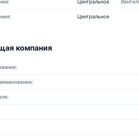
ние:
Центральное
Вентил
ния:
Центральное
щая компания
ование:
аименование:
ля: