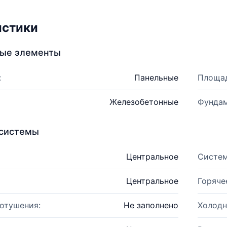
истики
ные элементы
:
Панельные
Площад
Железобетонные
Фундам
системы
Центральное
Систем
Центральное
Горяче
отушения:
Не заполнено
Холодн