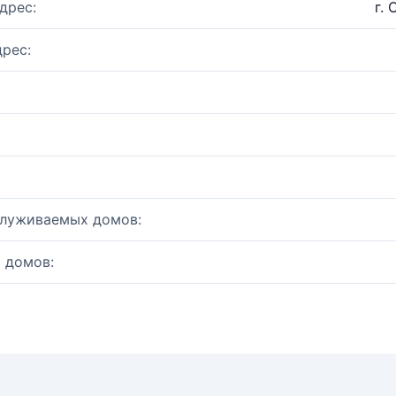
дрес:
г.
рес:
служиваемых домов:
 домов: