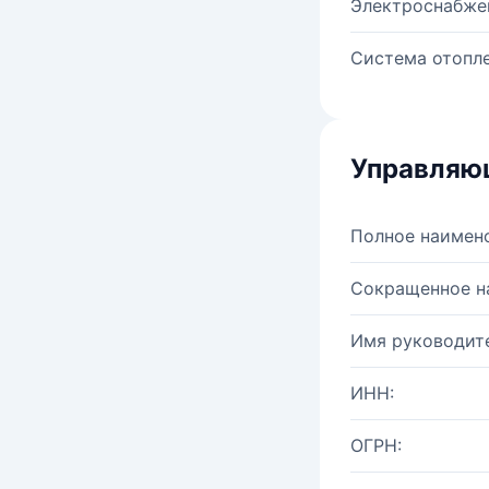
Электроснабже
Система отопле
Управляю
Полное наимен
Сокращенное н
Имя руководите
ИНН:
ОГРН: