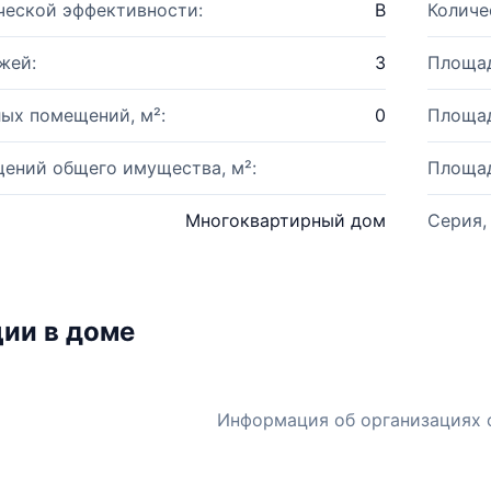
ческой эффективности:
B
Количе
жей:
3
Площад
ых помещений, м²:
0
Площад
ений общего имущества, м²:
Площад
Многоквартирный дом
Серия,
ии в доме
Информация об организациях 