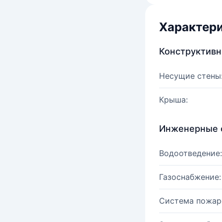
Характер
Конструктив
Несущие стены
Крыша:
Инженерные 
Водоотведение:
Газоснабжение:
Система пожар