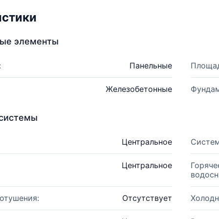
истики
ные элементы
:
Панельные
Площад
Железобетонные
Фундам
системы
Центральное
Систем
Центральное
Горяче
водосн
отушения:
Отсутствует
Холодн