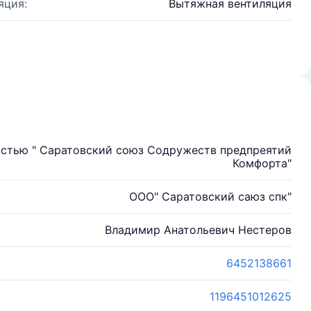
яция:
Вытяжная вентиляция
остью " Саратовский союз Содружеств предпреятий
Комфорта"
ООО" Саратовский саюз спк"
Владимир Анатольевич Нестеров
6452138661
1196451012625