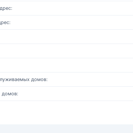
дрес:
рес:
служиваемых домов:
 домов: