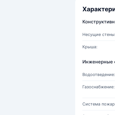
Характер
Конструктив
Несущие стены
Крыша:
Инженерные 
Водоотведение:
Газоснабжение:
Система пожар