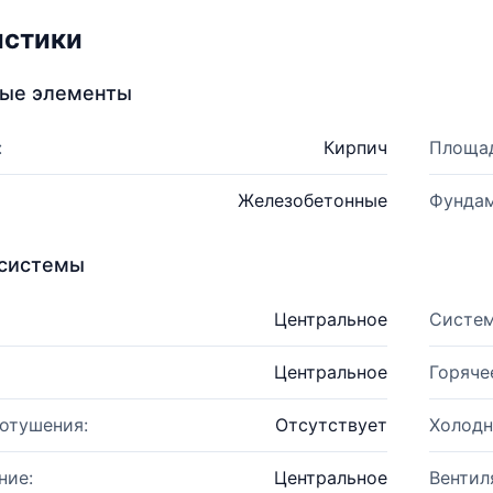
истики
ные элементы
:
Кирпич
Площад
Железобетонные
Фундам
системы
Центральное
Систем
Центральное
Горяче
отушения:
Отсутствует
Холодн
ние:
Центральное
Вентил