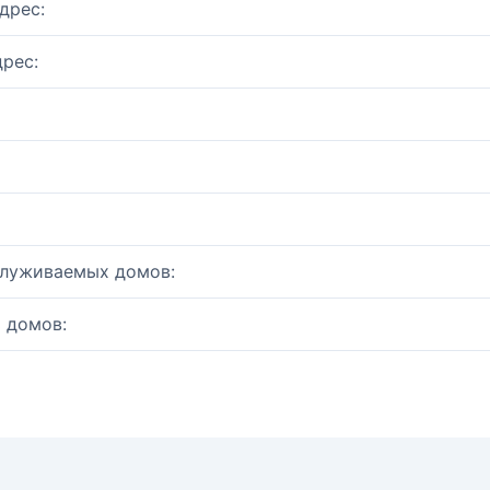
дрес:
рес:
служиваемых домов:
 домов: