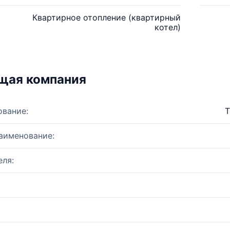
Квартирное отопление (квартирный
котел)
щая компания
ование:
Т
аименование:
ля: