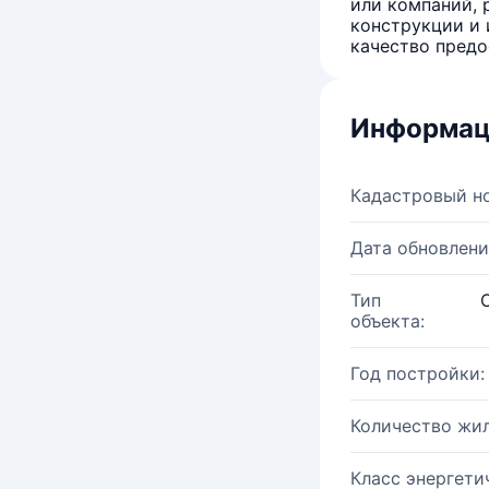
или компаний, 
конструкции и 
качество предо
Информац
Кадастровый н
Дата обновлени
Тип
объекта:
Год постройки:
Количество жи
Класс энергети