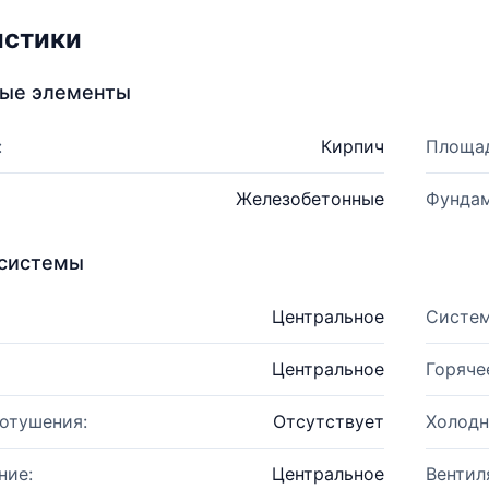
истики
ные элементы
:
Кирпич
Площад
Железобетонные
Фундам
системы
Центральное
Систем
Центральное
Горяче
отушения:
Отсутствует
Холодн
ние:
Центральное
Вентил