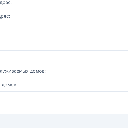
дрес:
рес:
служиваемых домов:
 домов: