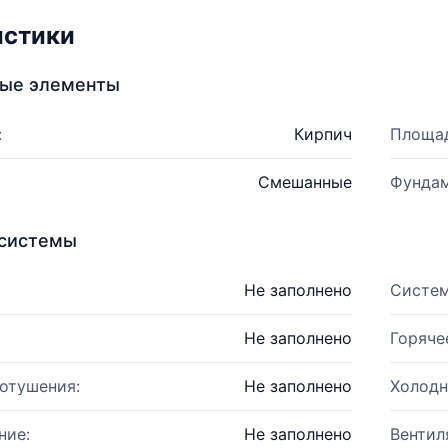
истики
ные элементы
:
Кирпич
Площад
Смешанные
Фундам
системы
Не заполнено
Систем
Не заполнено
Горяче
отушения:
Не заполнено
Холодн
ние:
Не заполнено
Вентил