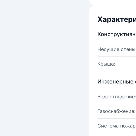
Характер
Конструктив
Несущие стены
Крыша:
Инженерные 
Водоотведение:
Газоснабжение:
Система пожар