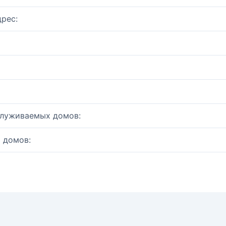
рес:
служиваемых домов:
 домов: