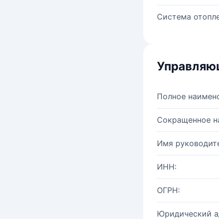
Система отопле
Управляю
Полное наимен
Сокращенное н
Имя руководите
ИНН:
ОГРН:
Юридический а