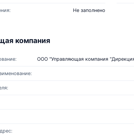
ния:
Не заполнено
щая компания
ование:
ООО "Управляющая компания "Дирекция 
аименование:
ля:
дрес: