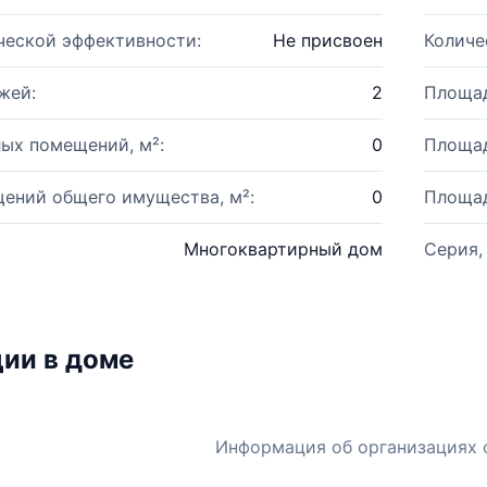
ческой эффективности:
Не присвоен
Количе
жей:
2
Площад
ых помещений, м²:
0
Площад
ений общего имущества, м²:
0
Площад
Многоквартирный дом
Серия,
ии в доме
Информация об организациях 