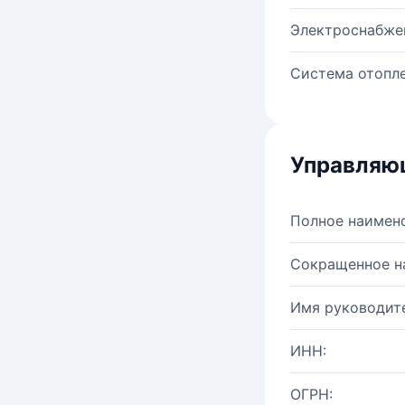
Электроснабже
Система отопле
Управляю
Полное наимен
Сокращенное н
Имя руководите
ИНН:
ОГРН: