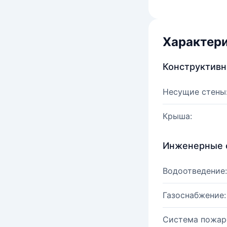
Характер
Конструктив
Несущие стены
Крыша:
Инженерные 
Водоотведение:
Газоснабжение:
Система пожар