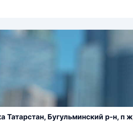
а Татарстан, Бугульминский р-н, п ж