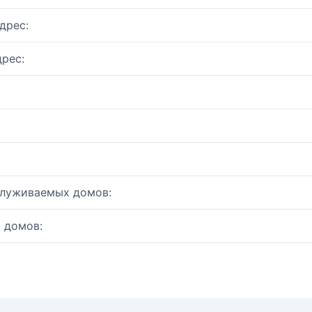
дрес:
рес:
служиваемых домов:
 домов: