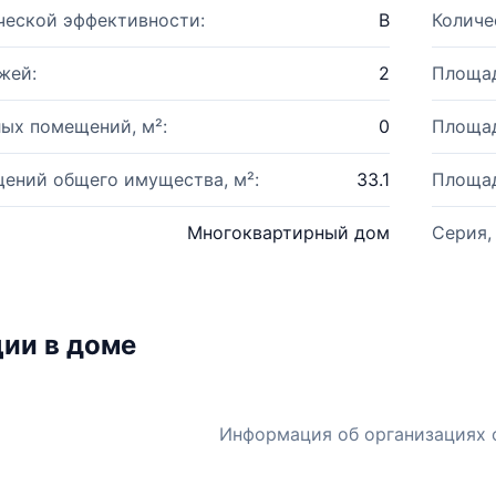
ческой эффективности:
B
Количе
жей:
2
Площад
ых помещений, м²:
0
Площад
ений общего имущества, м²:
33.1
Площад
Многоквартирный дом
Серия,
ии в доме
Информация об организациях 