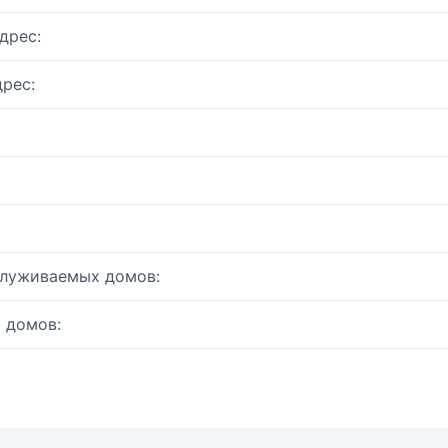
дрес:
рес:
служиваемых домов:
 домов: