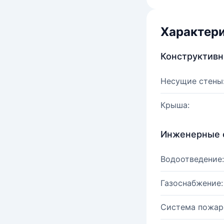
Характер
Конструктив
Несущие стены
Крыша:
Инженерные 
Водоотведение:
Газоснабжение:
Система пожар