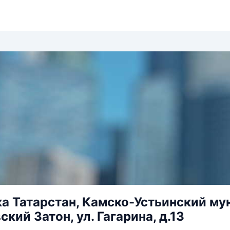
а Татарстан, Камско-Устьинский му
кий Затон, ул. Гагарина, д.13