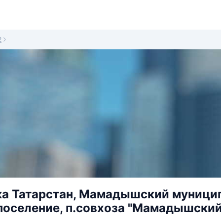
2
а Татарстан, Мамадышский муницип
поселение, п.совхоза "Мамадышский"