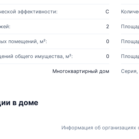
ческой эффективности:
C
Количе
жей:
2
Площад
ых помещений, м²:
0
Площад
ений общего имущества, м²:
0
Площад
Многоквартирный дом
Серия,
ии в доме
Информация об организациях 