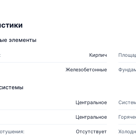
истики
ные элементы
:
Кирпич
Площад
Железобетонные
Фундам
системы
Центральное
Систем
Центральное
Горяче
отушения:
Отсутствует
Холодн