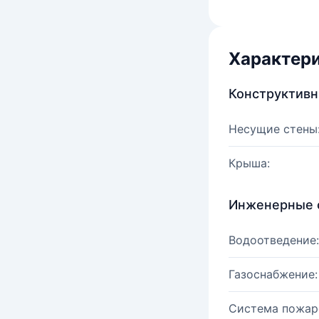
Характер
Конструктив
Несущие стены
Крыша:
Инженерные 
Водоотведение:
Газоснабжение:
Система пожар