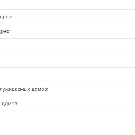
дрес:
рес:
служиваемых домов:
 домов: