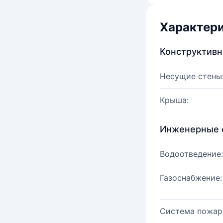
Характер
Конструктив
Несущие стены
Крыша:
Инженерные 
Водоотведение:
Газоснабжение:
Система пожар