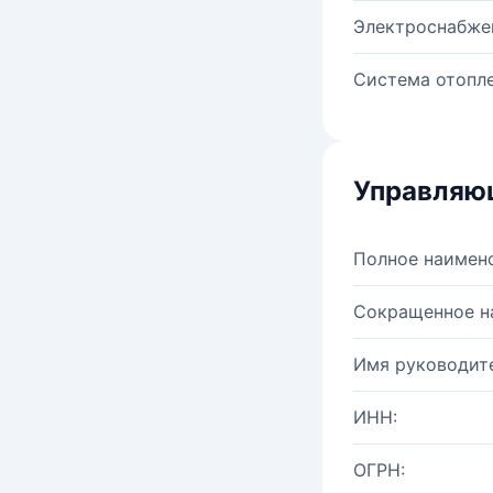
Электроснабже
Система отопле
Управляю
Полное наимен
Сокращенное н
Имя руководите
ИНН:
ОГРН: