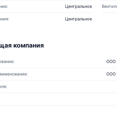
ние:
Центральное
Вентил
ния:
Центральное
щая компания
ование:
ООО 
аименование:
ООО 
ля: