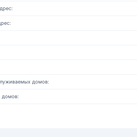
дрес:
рес:
служиваемых домов:
 домов: