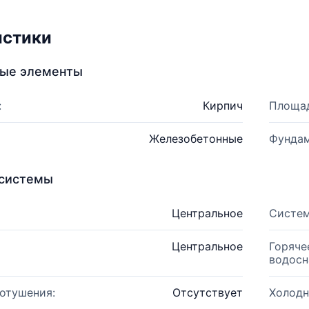
истики
ные элементы
:
Кирпич
Площад
Железобетонные
Фундам
системы
Центральное
Систем
Центральное
Горяче
водосн
отушения:
Отсутствует
Холодн