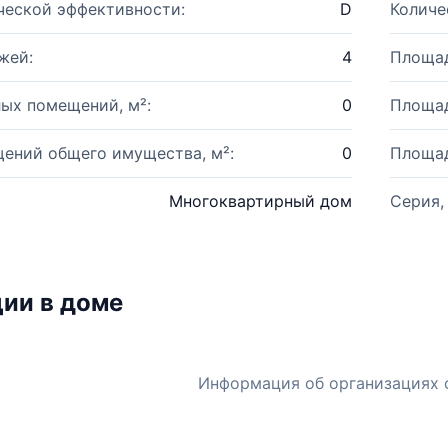
ческой эффективности:
D
Количе
жей:
4
Площад
ых помещений, м²:
0
Площад
ений общего имущества, м²:
0
Площад
Многоквартирный дом
Серия,
ии в доме
Информация об организациях 