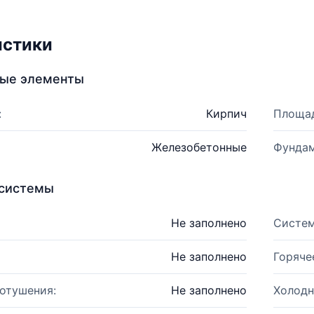
истики
ные элементы
:
Кирпич
Площад
Железобетонные
Фундам
системы
Не заполнено
Систем
Не заполнено
Горяче
отушения:
Не заполнено
Холодн