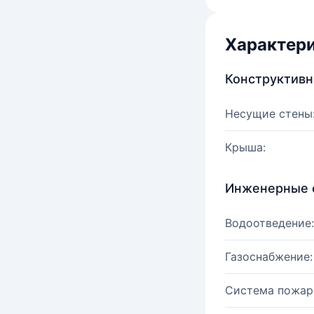
Характер
Конструктив
Несущие стены
Крыша:
Инженерные 
Водоотведение:
Газоснабжение:
Система пожар