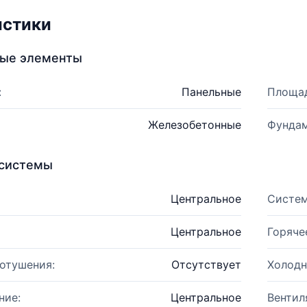
истики
ные элементы
:
Панельные
Площад
Железобетонные
Фундам
системы
Центральное
Систем
Центральное
Горяче
отушения:
Отсутствует
Холодн
ние:
Центральное
Вентил