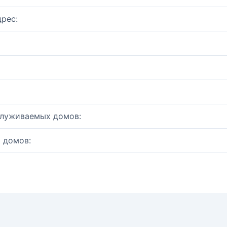
рес:
служиваемых домов:
 домов: