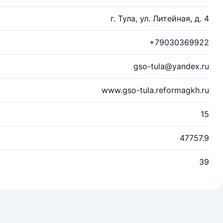
г. Тула, ул. Литейная, д. 4
+79030369922
gso-tula@yandex.ru
www.gso-tula.reformagkh.ru
15
47757.9
39