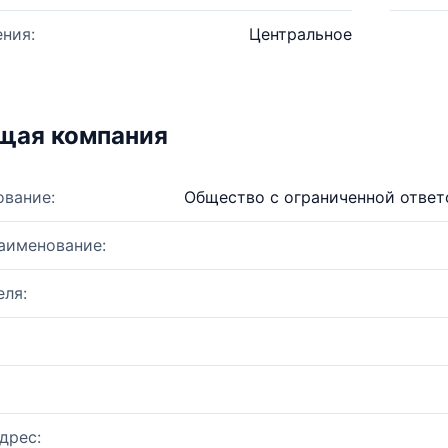
ния:
Центральное
щая компания
ование:
Общество с ограниченной отве
аименование:
ля:
дрес: