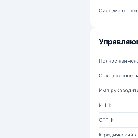
Система отопле
Управляю
Полное наимен
Сокращенное н
Имя руководите
ИНН:
ОГРН:
Юридический а