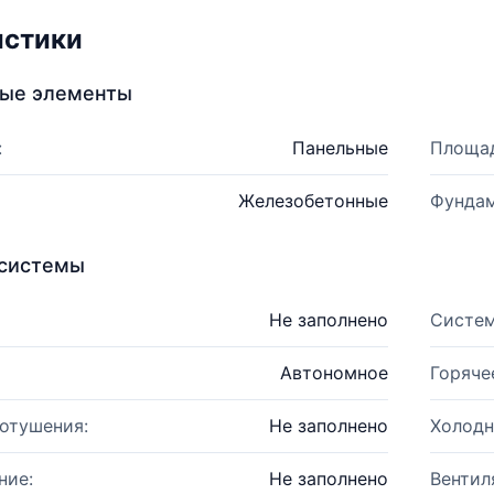
истики
ные элементы
:
Панельные
Площад
Железобетонные
Фундам
системы
Не заполнено
Систем
Автономное
Горяче
отушения:
Не заполнено
Холодн
ние:
Не заполнено
Вентил