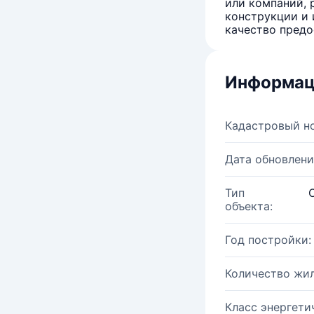
или компаний, 
конструкции и 
качество предо
Информац
Кадастровый н
Дата обновлени
Тип
объекта:
Год постройки:
Количество жи
Класс энергети