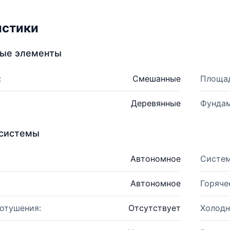
истики
ные элементы
:
Смешанные
Площад
Деревянные
Фундам
системы
Автономное
Систем
Автономное
Горяче
отушения:
Отсутствует
Холодн