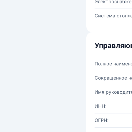
Электроснабже
Система отопле
Управляю
Полное наимен
Сокращенное н
Имя руководите
ИНН:
ОГРН: