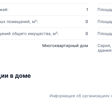
жей:
1
Площад
ых помещений, м²:
0
Площад
ений общего имущества, м²:
0
Площад
Многоквартирный дом
Серия,
здания
ии в доме
Информация об организациях 