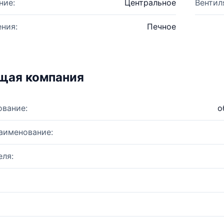
ние:
Центральное
Вентил
ния:
Печное
щая компания
ование:
о
аименование:
ля: