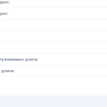
дрес:
рес:
служиваемых домов:
 домов: