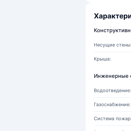
Характер
Конструктив
Несущие стены
Крыша:
Инженерные 
Водоотведение:
Газоснабжение:
Система пожар