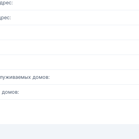
дрес:
рес:
служиваемых домов:
 домов: