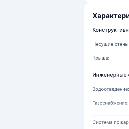
Характер
Конструктив
Несущие стены
Крыша:
Инженерные 
Водоотведение:
Газоснабжение:
Система пожар