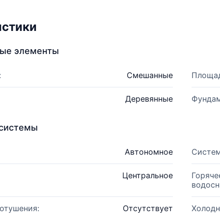
истики
ные элементы
:
Смешанные
Площад
Деревянные
Фундам
системы
Автономное
Систем
Центральное
Горяче
водосн
отушения:
Отсутствует
Холодн