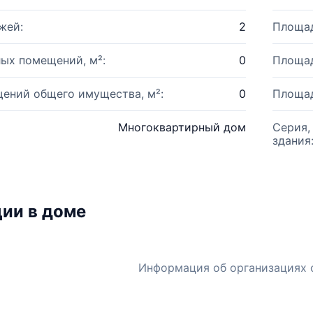
жей:
2
Площад
ых помещений, м²:
0
Площад
ений общего имущества, м²:
0
Площад
Многоквартирный дом
Серия,
здания
ии в доме
Информация об организациях 