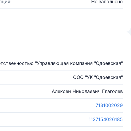
яция:
Не заполнено
етственностью "Управляющая компания "Одоевская"
ООО "УК "Одоевская"
Алексей Николаевич Глаголев
7131002029
1127154026185