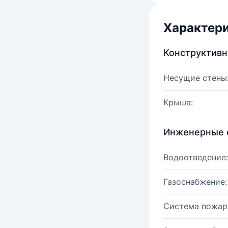
Характер
Конструктив
Несущие стены
Крыша:
Инженерные 
Водоотведение:
Газоснабжение:
Система пожар