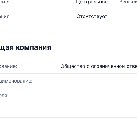
ние:
Центральное
Вентил
ния:
Отсутствует
щая компания
ование:
Общество с ограниченной отв
аименование:
ля: