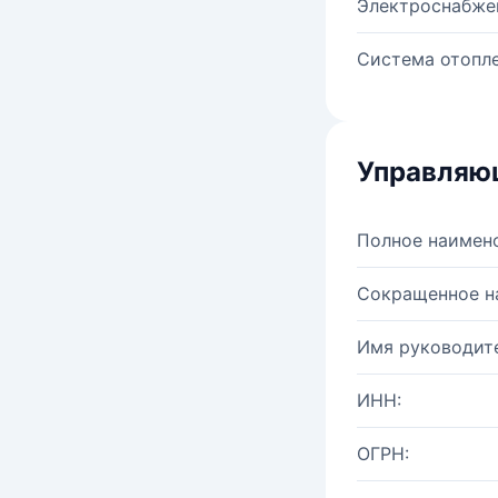
Электроснабже
Система отопле
Управляю
Полное наимен
Сокращенное н
Имя руководите
ИНН:
ОГРН: