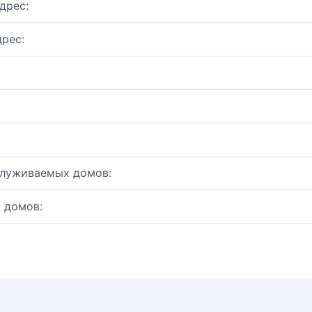
дрес:
рес:
служиваемых домов:
 домов: