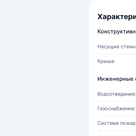
Характер
Конструктив
Несущие стены
Крыша:
Инженерные 
Водоотведение:
Газоснабжение:
Система пожар