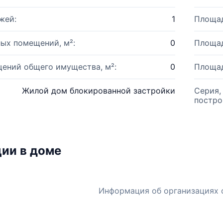
жей:
1
Площад
ых помещений, м²:
0
Площад
ений общего имущества, м²:
0
Площад
Жилой дом блокированной застройки
Серия,
постро
ии в доме
Информация об организациях 