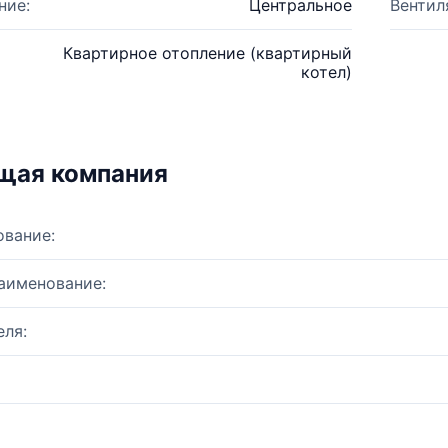
ние:
Центральное
Вентил
Квартирное отопление (квартирный
котел)
щая компания
ование:
аименование:
ля: