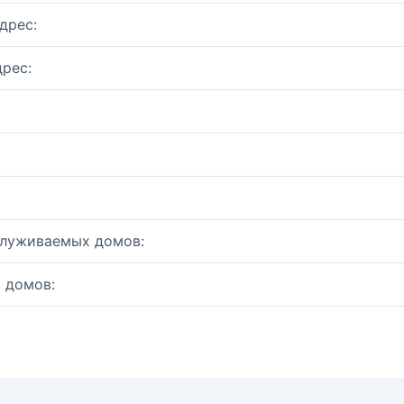
дрес:
рес:
служиваемых домов:
 домов: