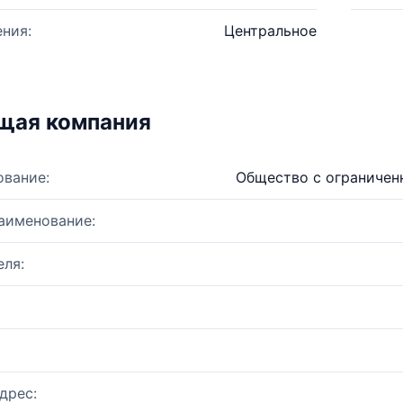
ния:
Центральное
щая компания
ование:
Общество с ограничен
аименование:
ля:
дрес: