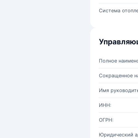
Система отопле
Управляю
Полное наимен
Сокращенное н
Имя руководите
ИНН:
ОГРН:
Юридический а