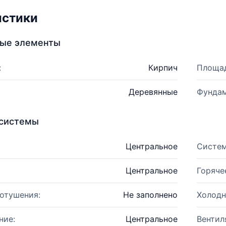
истики
ные элементы
:
Кирпич
Площад
Деревянные
Фундам
системы
Центральное
Систем
Центральное
Горяче
отушения:
Не заполнено
Холодн
ние:
Центральное
Вентил