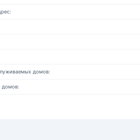
рес:
служиваемых домов:
 домов: