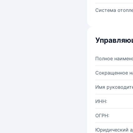
Система отопле
Управляю
Полное наимен
Сокращенное н
Имя руководите
ИНН:
ОГРН:
Юридический а