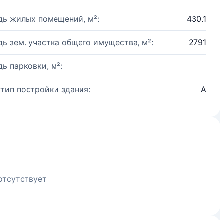
ь жилых помещений, м²:
430.1
ь зем. участка общего имущества, м²:
2791
ь парковки, м²:
 тип постройки здания:
А
отсутствует