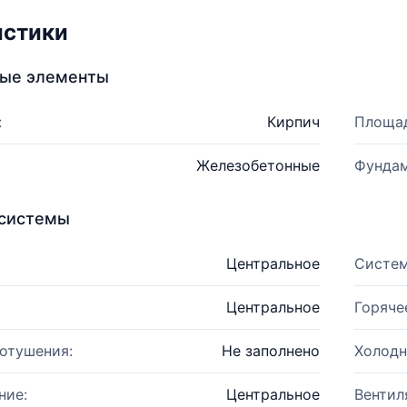
истики
ные элементы
:
Кирпич
Площад
Железобетонные
Фундам
системы
Центральное
Систем
Центральное
Горяче
отушения:
Не заполнено
Холодн
ние:
Центральное
Вентил