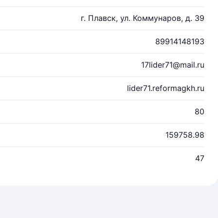
г. Плавск, ул. Коммунаров, д. 39
89914148193
17lider71@mail.ru
lider71.reformagkh.ru
80
159758.98
47