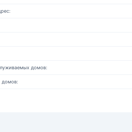
рес:
служиваемых домов:
 домов: