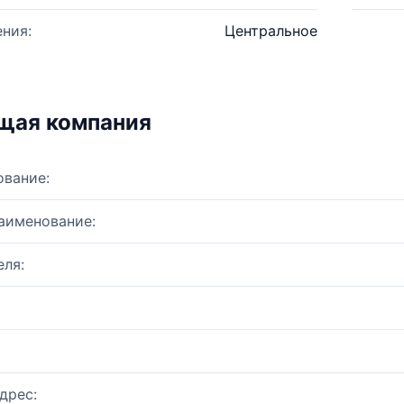
ния:
Центральное
щая компания
ование:
аименование:
ля:
дрес: