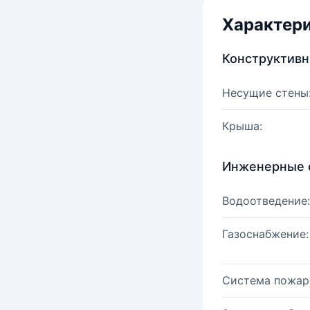
Характер
Конструктив
Несущие стены
Крыша:
Инженерные 
Водоотведение:
Газоснабжение:
Система пожар