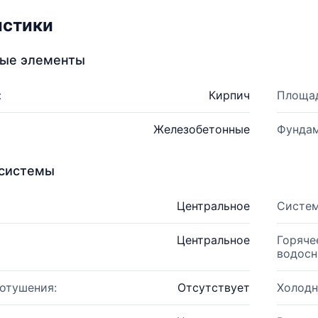
истики
ные элементы
:
Кирпич
Площад
Железобетонные
Фундам
системы
Центральное
Систем
Центральное
Горяче
водосн
отушения:
Отсутствует
Холодн