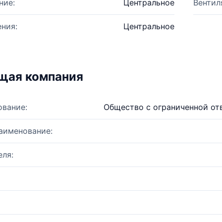
ние:
Центральное
Вентил
ния:
Центральное
щая компания
ование:
Общество с ограниченной от
аименование:
ля: