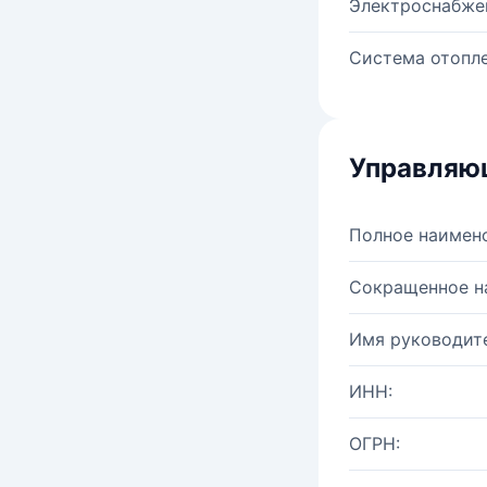
Электроснабже
Система отопле
Управляю
Полное наимен
Сокращенное н
Имя руководите
ИНН:
ОГРН: