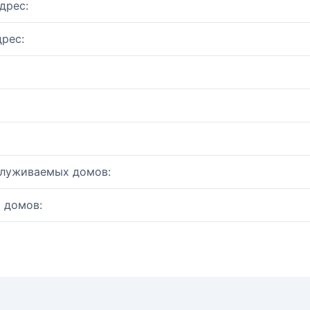
дрес:
рес:
служиваемых домов:
 домов: