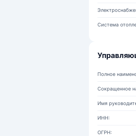
Электроснабже
Система отопле
Управляю
Полное наимен
Сокращенное н
Имя руководите
ИНН:
ОГРН: