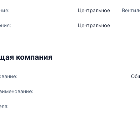
ние:
Центральное
Вентил
ния:
Центральное
щая компания
ование:
Общ
аименование:
ля: