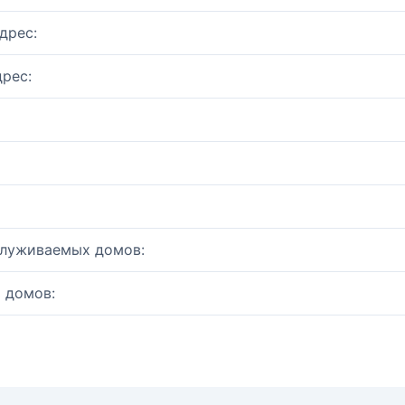
дрес:
рес:
служиваемых домов:
 домов: