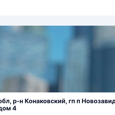
обл, р-н Конаковский, гп п Новозави
дом 4