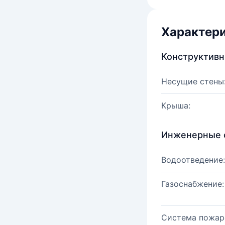
Характер
Конструктив
Несущие стены
Крыша:
Инженерные 
Водоотведение:
Газоснабжение:
Система пожар