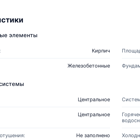
истики
ные элементы
:
Кирпич
Площад
Железобетонные
Фундам
системы
Центральное
Систем
Центральное
Горяче
водосн
отушения:
Не заполнено
Холодн