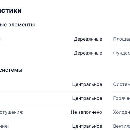
истики
ные элементы
:
Деревянные
Площад
Деревянные
Фундам
системы
Центральное
Систем
Центральное
Горяче
отушения:
Не заполнено
Холодн
ние:
Центральное
Вентил