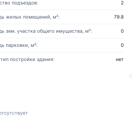
ство подъездов:
2
ь жилых помещений, м²:
79.8
ь зем. участка общего имущества, м²:
0
ь парковки, м²:
0
 тип постройки здания:
нет
отсутствует