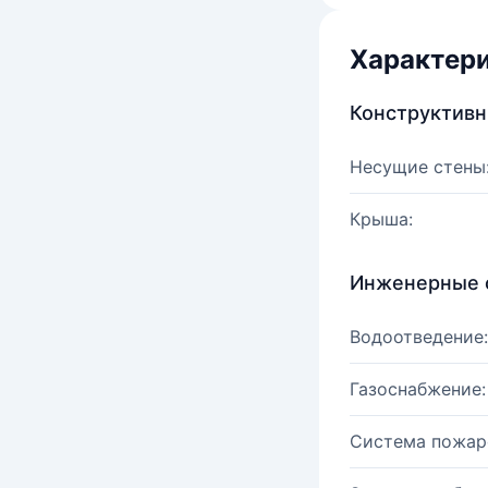
Характер
Конструктив
Несущие стены
Крыша:
Инженерные 
Водоотведение:
Газоснабжение:
Система пожар