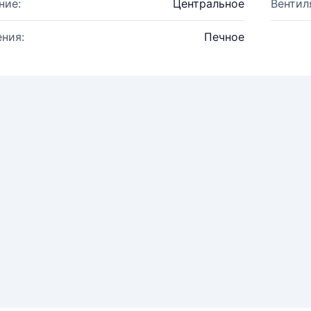
ние:
Центральное
Вентил
ния:
Печное