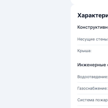
Характер
Конструктив
Несущие стены
Крыша:
Инженерные 
Водоотведение:
Газоснабжение:
Система пожар