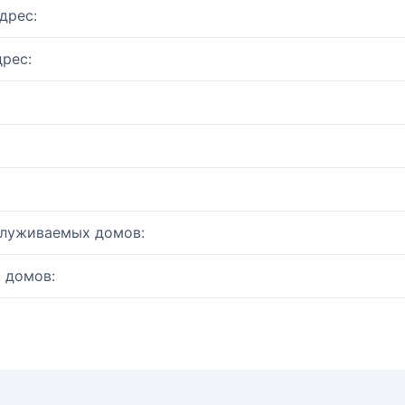
дрес:
рес:
служиваемых домов:
 домов: