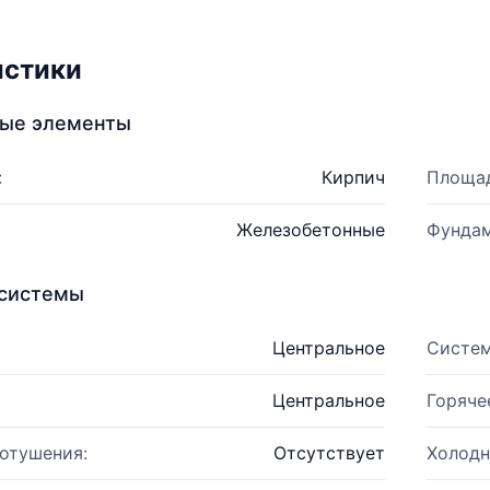
истики
ные элементы
:
Кирпич
Площад
Железобетонные
Фундам
системы
Центральное
Систем
Центральное
Горяче
отушения:
Отсутствует
Холодн