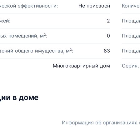
ческой эффективности:
Не присвоен
Количе
жей:
2
Площад
ых помещений, м²:
0
Площад
ений общего имущества, м²:
83
Площад
Многоквартирный дом
Серия,
ии в доме
Информация об организациях 