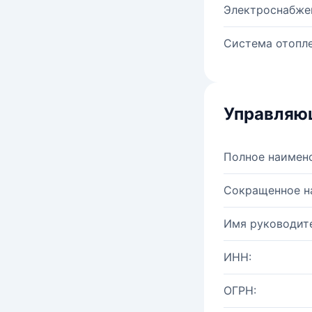
Электроснабже
Система отопле
Управляю
Полное наимен
Сокращенное н
Имя руководите
ИНН:
ОГРН: