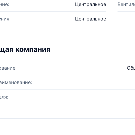
ние:
Центральное
Вентил
ния:
Центральное
щая компания
ование:
Общ
аименование:
ля: