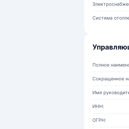
Электроснабже
Система отопле
Управляю
Полное наимен
Сокращенное н
Имя руководите
ИНН:
ОГРН: