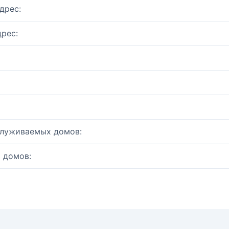
дрес:
рес:
служиваемых домов:
 домов: