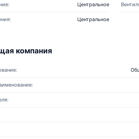
ние:
Центральное
Вентил
ния:
Центральное
щая компания
ование:
Общ
аименование:
ля: