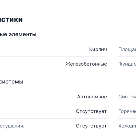
истики
ные элементы
:
Кирпич
Площад
Железобетонные
Фундам
системы
Автономное
Систем
Отсутствует
Горяче
отушения:
Отсутствует
Холодн