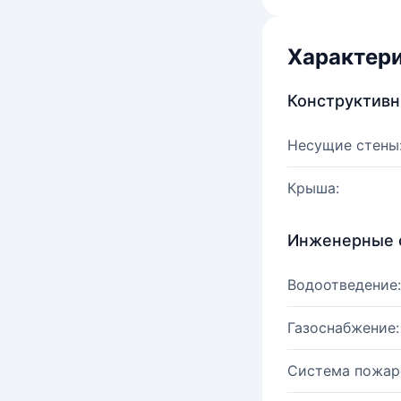
Характер
Конструктив
Несущие стены
Крыша:
Инженерные 
Водоотведение:
Газоснабжение:
Система пожар