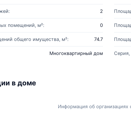
жей:
2
Площад
ых помещений, м²:
0
Площад
ений общего имущества, м²:
74.7
Площад
Многоквартирный дом
Серия,
ии в доме
Информация об организациях 