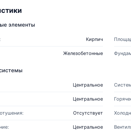
истики
ные элементы
:
Кирпич
Площад
Железобетонные
Фундам
системы
Центральное
Систем
Центральное
Горяче
отушения:
Отсутствует
Холодн
ние:
Центральное
Вентил