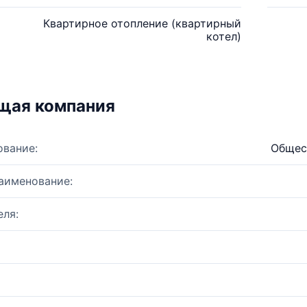
Квартирное отопление (квартирный
котел)
щая компания
ование:
Общес
аименование:
ля: