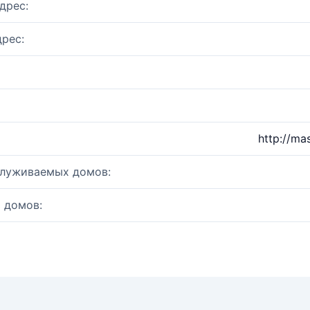
дрес:
рес:
http://ma
служиваемых домов:
 домов: