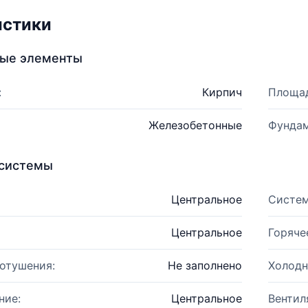
истики
ные элементы
:
Кирпич
Площад
Железобетонные
Фундам
системы
Центральное
Систем
Центральное
Горяче
отушения:
Не заполнено
Холодн
ние:
Центральное
Вентил