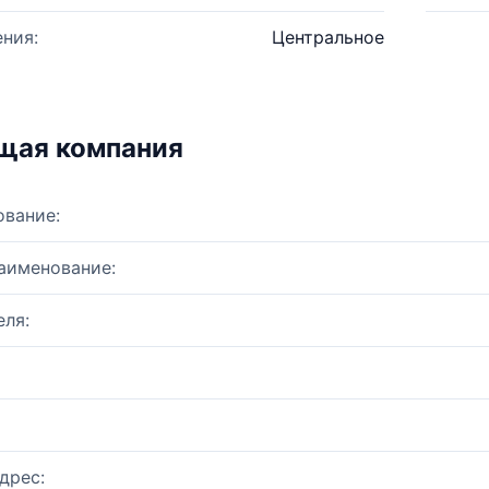
ния:
Центральное
щая компания
ование:
аименование:
ля:
дрес: