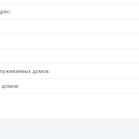
рес:
служиваемых домов:
 домов: