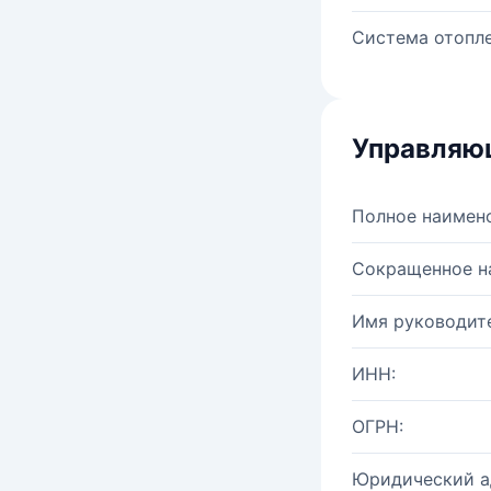
Система отопле
Управляю
Полное наимен
Сокращенное н
Имя руководите
ИНН:
ОГРН:
Юридический а