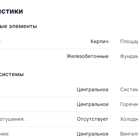
истики
ные элементы
:
Кирпич
Площад
Железобетонные
Фундам
системы
Центральное
Систем
Центральное
Горяче
отушения:
Отсутствует
Холодн
ние:
Центральное
Вентил