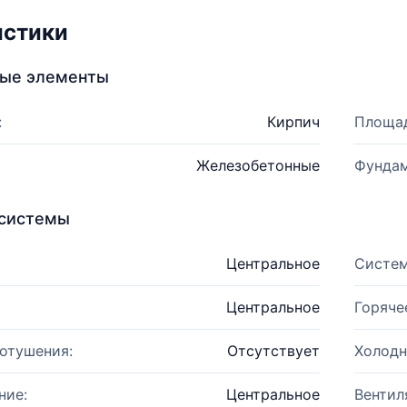
истики
ные элементы
:
Кирпич
Площад
Железобетонные
Фундам
системы
Центральное
Систем
Центральное
Горяче
отушения:
Отсутствует
Холодн
ние:
Центральное
Вентил