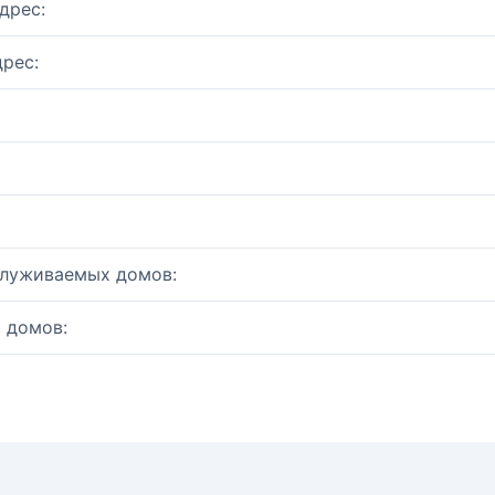
дрес:
рес:
служиваемых домов:
 домов: