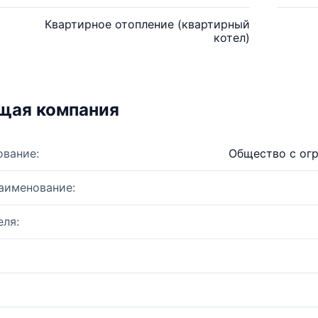
Квартирное отопление (квартирный
котел)
щая компания
ование:
Общество с ог
аименование:
ля: