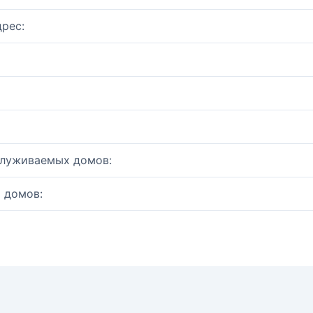
рес:
служиваемых домов:
 домов: