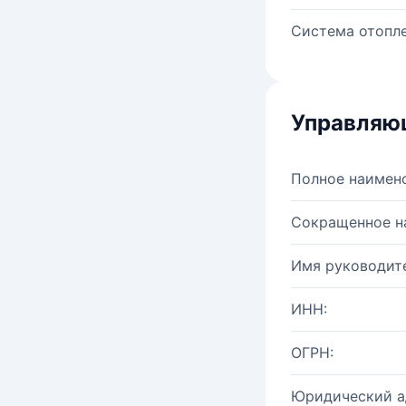
Система отопле
Управляю
Полное наимен
Сокращенное н
Имя руководите
ИНН:
ОГРН:
Юридический а