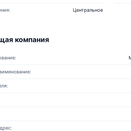
ния:
Центральное
щая компания
ование:
аименование:
ля:
дрес: