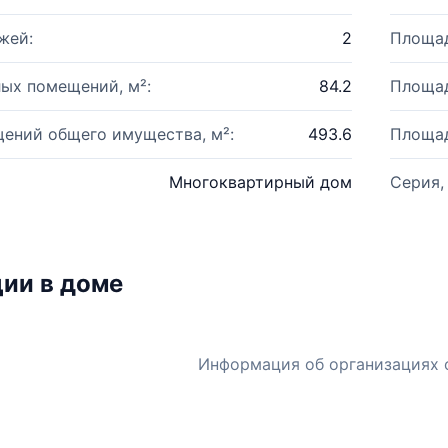
жей:
2
Площад
ых помещений, м²:
84.2
Площад
ений общего имущества, м²:
493.6
Площад
Многоквартирный дом
Серия,
ии в доме
Информация об организациях 