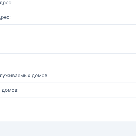
дрес:
рес:
служиваемых домов:
 домов: