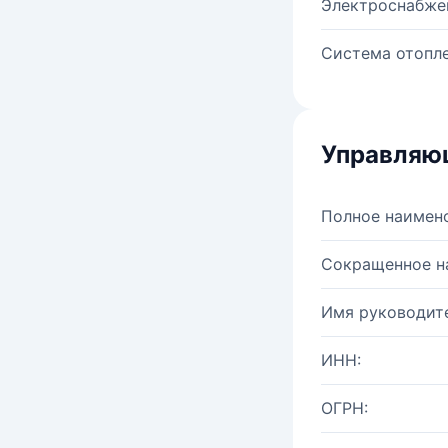
Электроснабже
Система отопле
Управляю
Полное наимен
Сокращенное н
Имя руководите
ИНН:
ОГРН: