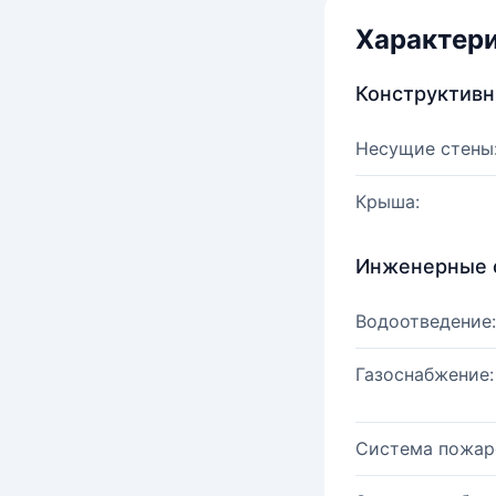
Характер
Конструктив
Несущие стены
Крыша:
Инженерные 
Водоотведение:
Газоснабжение:
Система пожар