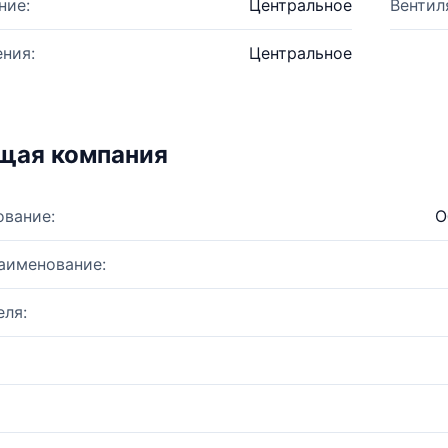
ние:
Центральное
Вентил
ния:
Центральное
щая компания
ование:
О
аименование:
ля: