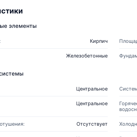
истики
ные элементы
:
Кирпич
Площад
Железобетонные
Фундам
системы
Центральное
Систем
Центральное
Горяче
водосн
отушения:
Отсутствует
Холодн