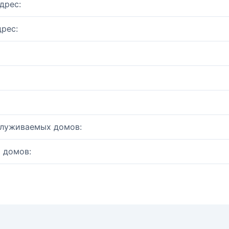
дрес:
рес:
служиваемых домов:
 домов: