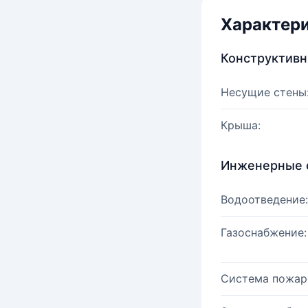
Характер
Конструктив
Несущие стены
Крыша:
Инженерные 
Водоотведение:
Газоснабжение:
Система пожар