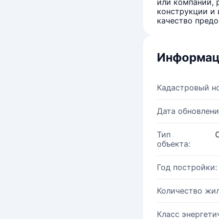
или компаний, 
конструкции и 
качество предо
Информац
Кадастровый н
Дата обновлени
Тип
объекта:
Год постройки:
Количество жи
Класс энергети