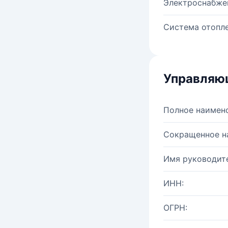
Электроснабже
Система отопле
Управляю
Полное наимен
Сокращенное н
Имя руководите
ИНН:
ОГРН: