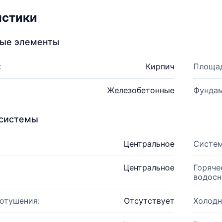
истики
ные элементы
:
Кирпич
Площад
Железобетонные
Фундам
системы
Центральное
Систем
Центральное
Горяче
водосн
отушения:
Отсутствует
Холодн