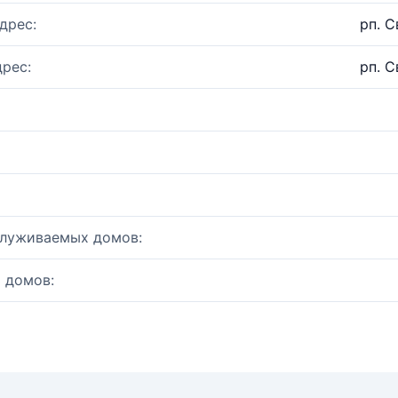
дрес:
рп. С
рес:
рп. С
служиваемых домов:
 домов: