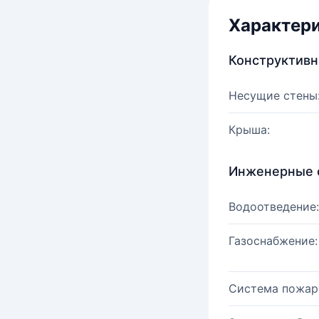
Характер
Конструктив
Несущие стены
Крыша:
Инженерные 
Водоотведение:
Газоснабжение:
Система пожар