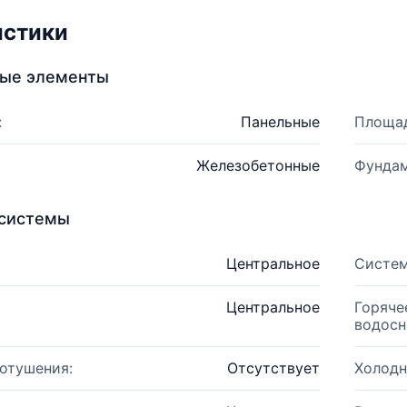
истики
ные элементы
:
Панельные
Площад
Железобетонные
Фундам
системы
Центральное
Систем
Центральное
Горяче
водосн
отушения:
Отсутствует
Холодн