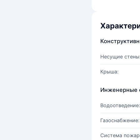
Характер
Конструктив
Несущие стены
Крыша:
Инженерные 
Водоотведение:
Газоснабжение:
Система пожар