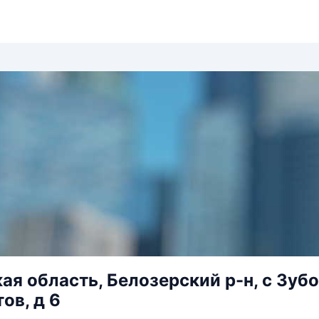
ая область, Белозерский р-н, с Зубо
ов, д 6