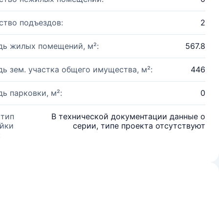
ство подъездов:
2
ь жилых помещений, м²:
567.8
ь зем. участка общего имущества, м²:
446
ь парковки, м²:
0
 тип
В технической документации данные о
йки
серии, типе проекта отсутствуют
: