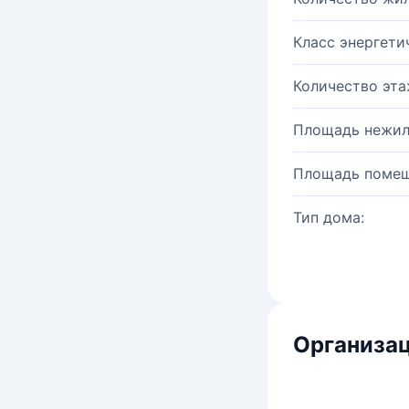
Класс энергети
Количество эта
Площадь нежил
Площадь помещ
Тип дома:
Организац