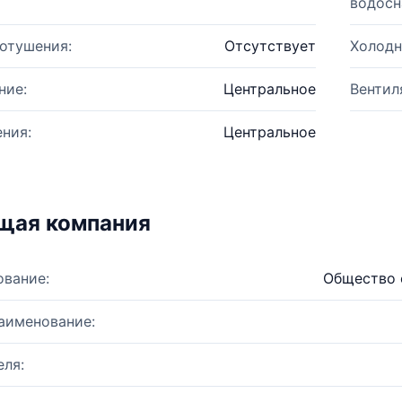
водосн
отушения:
Отсутствует
Холодн
ние:
Центральное
Вентил
ния:
Центральное
щая компания
ование:
Общество 
аименование:
ля: