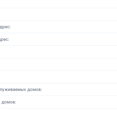
дрес:
рес:
служиваемых домов:
 домов: