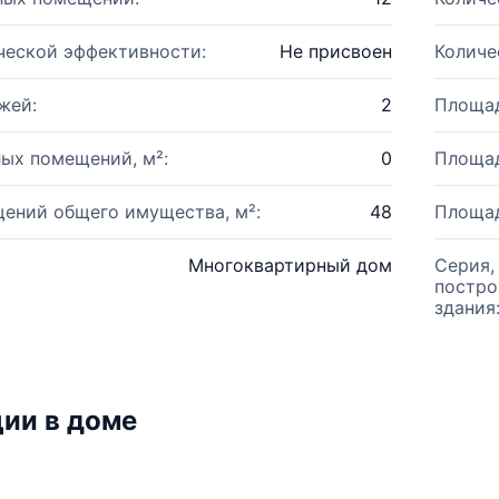
ческой эффективности:
Не присвоен
Количе
жей:
2
Площад
ых помещений, м²:
0
Площад
ений общего имущества, м²:
48
Площад
Многоквартирный дом
Серия,
постро
здания
ии в доме