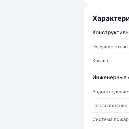
Характер
Конструктив
Несущие стены
Крыша:
Инженерные 
Водоотведение:
Газоснабжение:
Система пожар