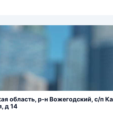
ая область, р-н Вожегодский, с/п Ка
, д 14