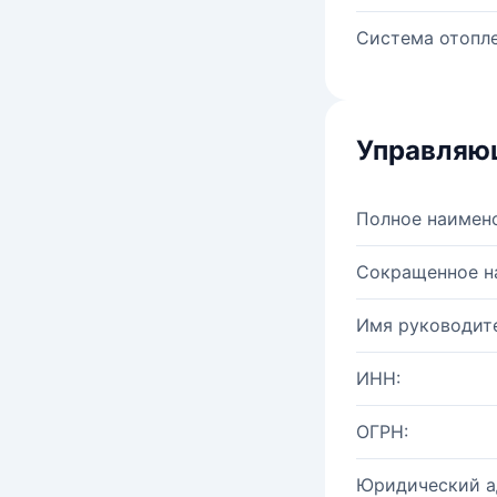
Система отопле
Управляю
Полное наимен
Сокращенное н
Имя руководите
ИНН:
ОГРН:
Юридический а