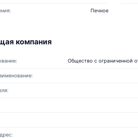
ния:
Печное
щая компания
ование:
Общество с ограниченной о
аименование:
ля:
дрес: