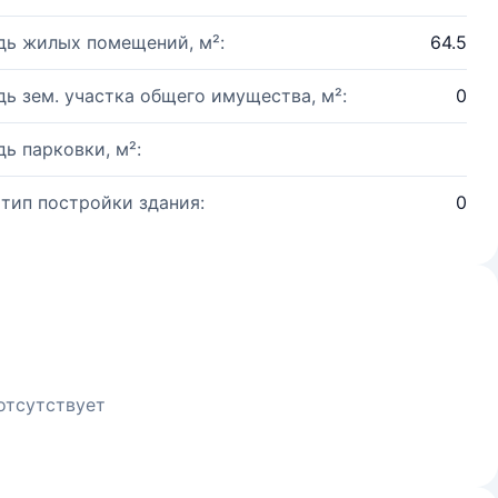
ь жилых помещений, м²:
64.5
ь зем. участка общего имущества, м²:
0
ь парковки, м²:
 тип постройки здания:
0
отсутствует