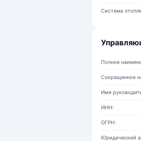
Система отопле
Управляю
Полное наимен
Сокращенное н
Имя руководите
ИНН:
ОГРН:
Юридический а