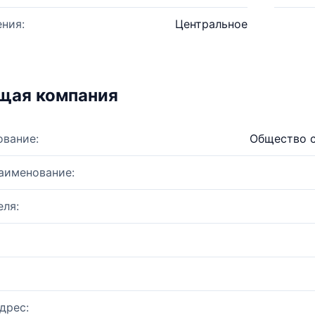
ния:
Центральное
щая компания
ование:
Общество с
аименование:
ля:
дрес: