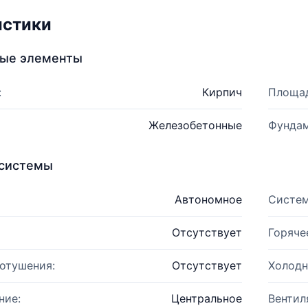
истики
ные элементы
:
Кирпич
Площад
Железобетонные
Фундам
системы
Автономное
Систем
Отсутствует
Горяче
отушения:
Отсутствует
Холодн
ние:
Центральное
Вентил