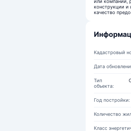
или компаний, 
конструкции и 
качество предо
Информац
Кадастровый н
Дата обновлени
Тип
объекта:
Год постройки:
Количество жи
Класс энергети