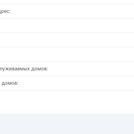
рес:
служиваемых домов:
 домов: