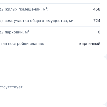
ь жилых помещений, м²:
458
ь зем. участка общего имущества, м²:
724
ь парковки, м²:
0
 тип постройки здания:
кирпичный
отсутствует