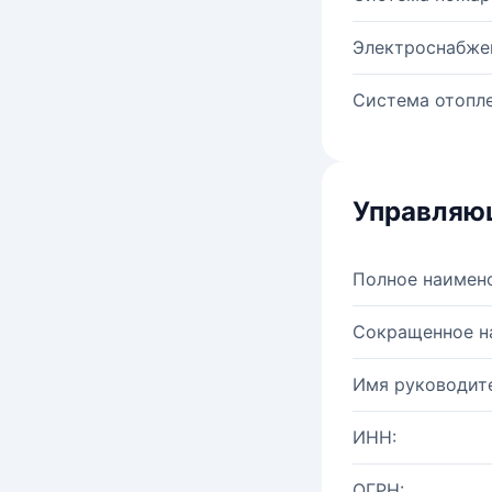
Электроснабже
Система отопле
Управляю
Полное наимен
Сокращенное н
Имя руководите
ИНН:
ОГРН: