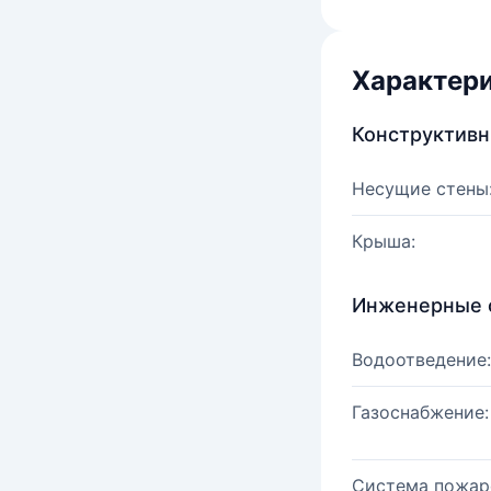
Характер
Конструктив
Несущие стены
Крыша:
Инженерные 
Водоотведение:
Газоснабжение:
Система пожар