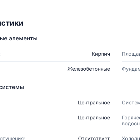
истики
ные элементы
:
Кирпич
Площад
Железобетонные
Фундам
системы
Центральное
Систем
Центральное
Горяче
водосн
отушения:
Отсутствует
Холодн