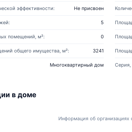
ческой эффективности:
Не присвоен
Количе
жей:
5
Площад
ых помещений, м²:
0
Площад
ений общего имущества, м²:
3241
Площад
Многоквартирный дом
Серия,
ии в доме
Информация об организациях 