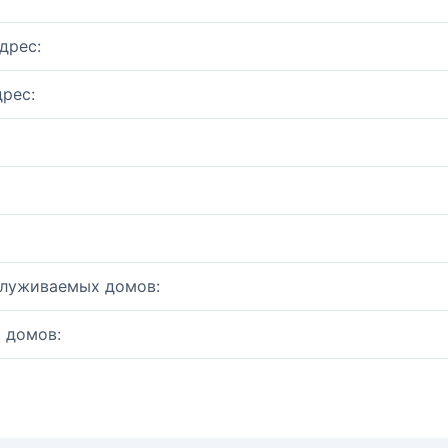
дрес:
рес:
служиваемых домов:
 домов: