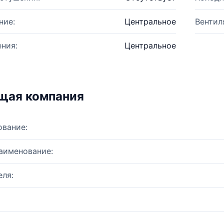
ние:
Центральное
Вентил
ния:
Центральное
щая компания
ование:
аименование:
ля: