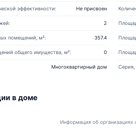
ческой эффективности:
Не присвоен
Количе
жей:
2
Площад
ых помещений, м²:
357.4
Площад
ений общего имущества, м²:
0
Площад
Многоквартирный дом
Серия,
ии в доме
Информация об организациях 