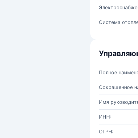
Электроснабже
Система отопле
Управляю
Полное наимен
Сокращенное н
Имя руководите
ИНН:
ОГРН: