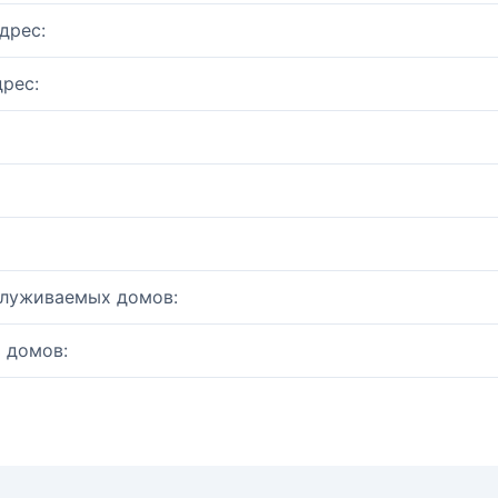
дрес:
рес:
служиваемых домов:
 домов: