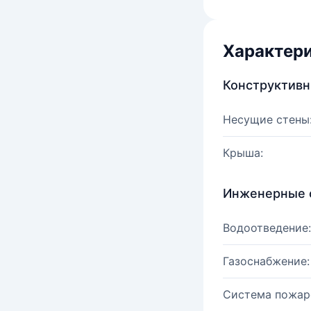
Характер
Конструктив
Несущие стены
Крыша:
Инженерные 
Водоотведение:
Газоснабжение:
Система пожар