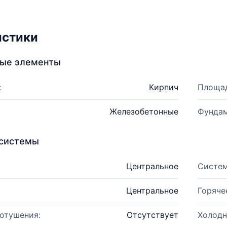
истики
ные элементы
:
Кирпич
Площад
Железобетонные
Фундам
системы
Центральное
Систем
Центральное
Горяче
отушения:
Отсутствует
Холодн