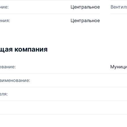
ние:
Центральное
Вентил
ния:
Центральное
щая компания
ование:
Муници
аименование:
ля: