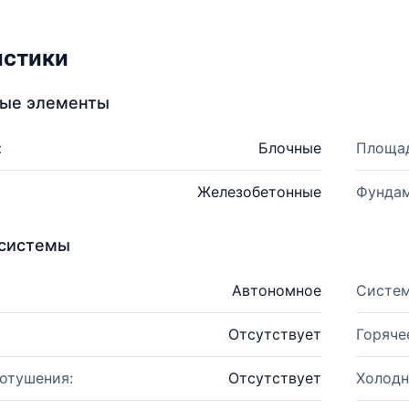
истики
ные элементы
:
Блочные
Площад
Железобетонные
Фундам
системы
Автономное
Систем
Отсутствует
Горяче
отушения:
Отсутствует
Холодн