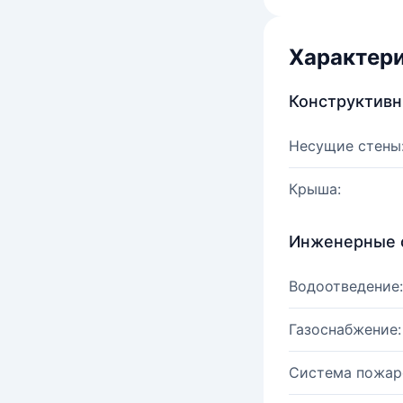
Характер
Конструктив
Несущие стены
Крыша:
Инженерные 
Водоотведение:
Газоснабжение:
Система пожар