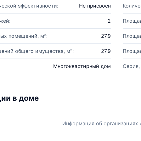
ческой эффективности:
Не присвоен
Количе
жей:
2
Площад
ых помещений, м²:
27.9
Площад
ений общего имущества, м²:
27.9
Площад
Многоквартирный дом
Серия,
ии в доме
Информация об организациях 