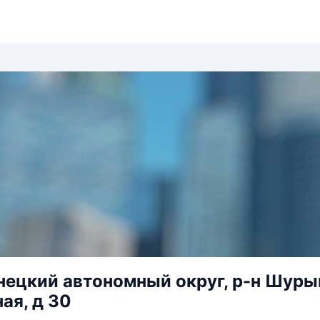
ецкий автономный округ, р-н Шурыш
ая, д 30