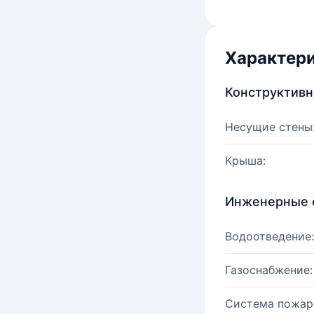
Характер
Конструктив
Несущие стены
Крыша:
Инженерные 
Водоотведение:
Газоснабжение:
Система пожар