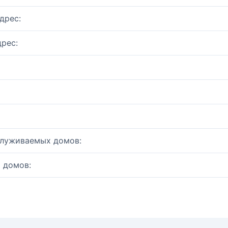
дрес:
рес:
служиваемых домов:
 домов: