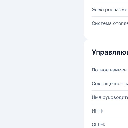
Электроснабже
Система отопле
Управляю
Полное наимен
Сокращенное н
Имя руководите
ИНН:
ОГРН: