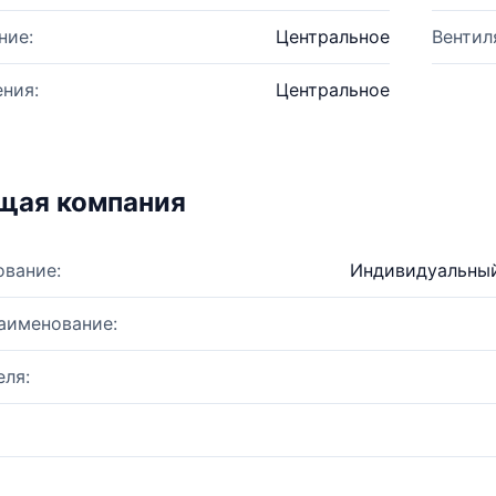
ние:
Центральное
Вентил
ния:
Центральное
щая компания
ование:
Индивидуальный
аименование:
ля: