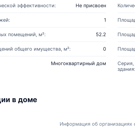
ческой эффективности:
Не присвоен
Количе
жей:
1
Площад
ых помещений, м²:
52.2
Площад
ений общего имущества, м²:
0
Площад
Многоквартирный дом
Серия,
здания
ии в доме
Информация об организациях 