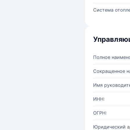
Система отопле
Управляю
Полное наимен
Сокращенное н
Имя руководите
ИНН:
ОГРН:
Юридический а