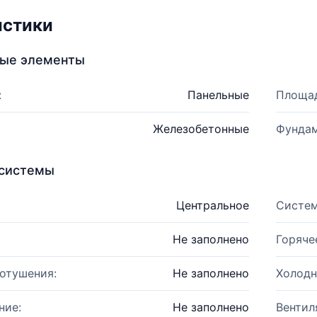
истики
ные элементы
:
Панельные
Площад
Железобетонные
Фундам
системы
Центральное
Систем
Не заполнено
Горяче
отушения:
Не заполнено
Холодн
ние:
Не заполнено
Вентил