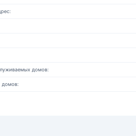
рес:
служиваемых домов:
 домов: