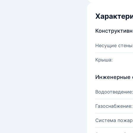
Характер
Конструктив
Несущие стены
Крыша:
Инженерные 
Водоотведение:
Газоснабжение:
Система пожар