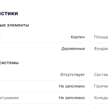
истики
ные элементы
:
Кирпич
Площад
Деревянные
Фундам
системы
Отсутствует
Систем
Не заполнено
Горяче
отушения:
Не заполнено
Холодн