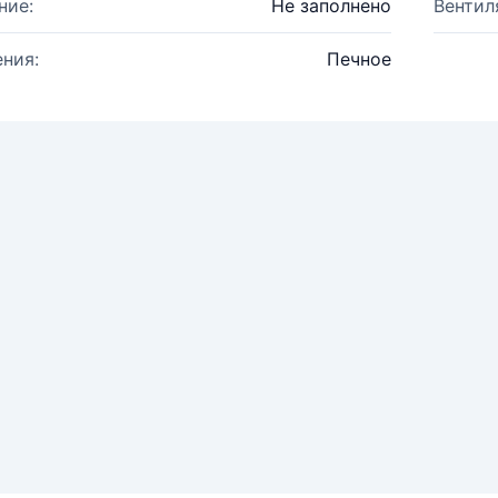
ние:
Не заполнено
Вентил
ния:
Печное