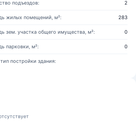
ство подъездов:
2
ь жилых помещений, м²:
283
ь зем. участка общего имущества, м²:
0
ь парковки, м²:
0
 тип постройки здания:
отсутствует