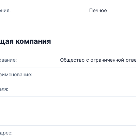
ния:
Печное
щая компания
ование:
Общество с ограниченной отв
аименование:
ля:
дрес: