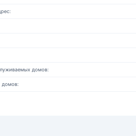
рес:
служиваемых домов:
 домов: