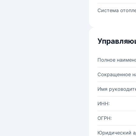
Система отопле
Управляю
Полное наимен
Сокращенное н
Имя руководите
ИНН:
ОГРН:
Юридический а