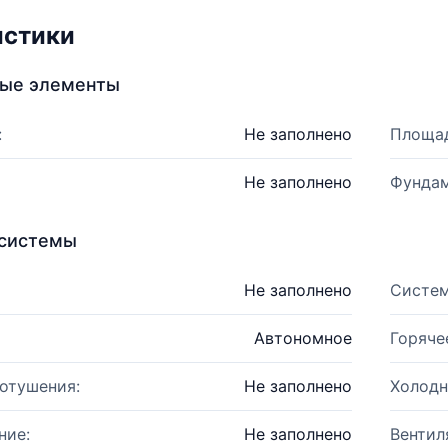
истики
ные элементы
:
Не заполнено
Площад
Не заполнено
Фундам
системы
Не заполнено
Систем
Автономное
Горяче
отушения:
Не заполнено
Холодн
ние:
Не заполнено
Вентил