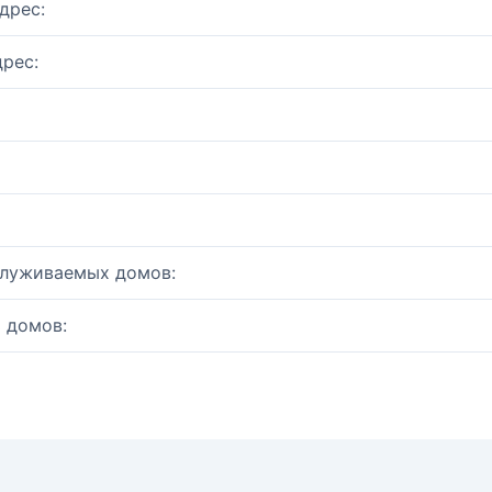
дрес:
рес:
служиваемых домов:
 домов: