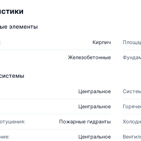
истики
ные элементы
:
Кирпич
Площад
Железобетонные
Фундам
системы
Центральное
Систем
Центральное
Горяче
отушения:
Пожарные гидранты
Холодн
ние:
Центральное
Вентил