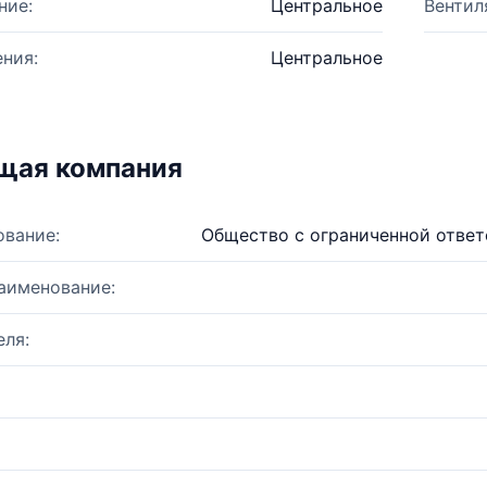
ние:
Центральное
Вентил
ния:
Центральное
щая компания
ование:
Общество с ограниченной отве
аименование:
ля: