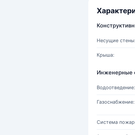
Характер
Конструктив
Несущие стены
Крыша:
Инженерные 
Водоотведение:
Газоснабжение:
Система пожар