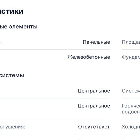
истики
ные элементы
:
Панельные
Площад
Железобетонные
Фундам
системы
Центральное
Систем
Центральное
Горяче
водосн
отушения:
Отсутствует
Холодн