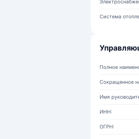
Электроснабже
Система отопле
Управляю
Полное наимен
Сокращенное н
Имя руководите
ИНН:
ОГРН: