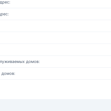
дрес:
рес:
служиваемых домов:
 домов: